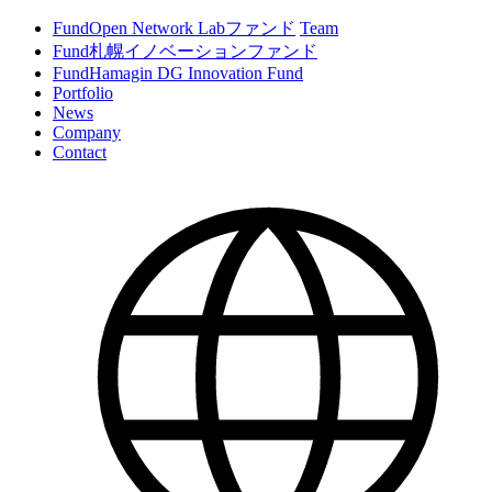
Fund
Open Network Labファンド
Team
Fund
札幌イノベーションファンド
Fund
Hamagin DG Innovation Fund
Portfolio
News
Company
Contact