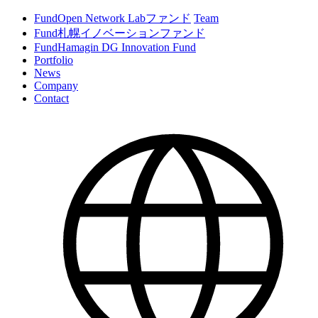
Fund
Open Network Labファンド
Team
Fund
札幌イノベーションファンド
Fund
Hamagin DG Innovation Fund
Portfolio
News
Company
Contact