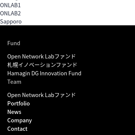
Fund
ONLAB1
札幌イノベーションファンド
ONLAB2
Sapporo
Fund
Hamagin DG Innovation Fund
Fund
Portfolio
Open Network Labファンド
札幌イノベーションファンド
News
Hamagin DG Innovation Fund
Team
Company
Open Network Labファンド
Portfolio
Contact
News
Company
EN
Contact