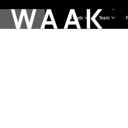
Funds
Team
P