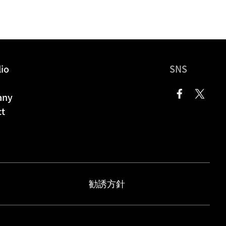
lio
SNS
any
ct
勧誘方針