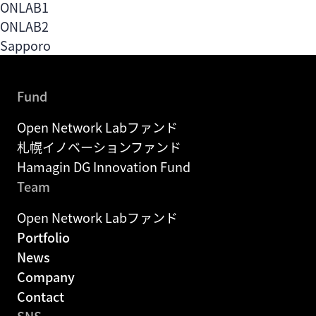
Fund
ONLAB1
札幌イノベーションファンド
ONLAB2
Sapporo
Fund
Hamagin DG Innovation Fund
Fund
Portfolio
Open Network Labファンド
札幌イノベーションファンド
News
Hamagin DG Innovation Fund
Team
Company
Open Network Labファンド
Portfolio
Contact
News
Company
EN
Contact