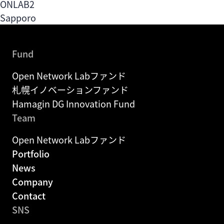
ONLAB2
札幌イノベーションファンド
Sapporo
Fund
Hamagin DG Innovation Fund
Fund
Open Network Labファンド
Portfolio
札幌イノベーションファンド
Hamagin DG Innovation Fund
News
Team
Company
Open Network Labファンド
Portfolio
News
Contact
Company
Contact
EN
SNS