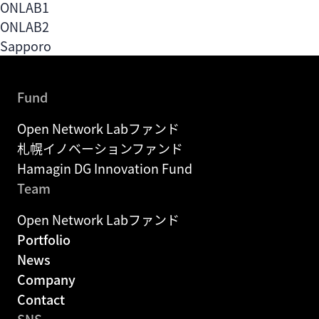
Fund
ONLAB1
札幌イノベーションファンド
ONLAB2
Sapporo
Fund
Hamagin DG Innovation Fund
Fund
Portfolio
Open Network Labファンド
札幌イノベーションファンド
News
Hamagin DG Innovation Fund
Team
Company
Open Network Labファンド
Portfolio
Contact
News
Company
EN
Contact